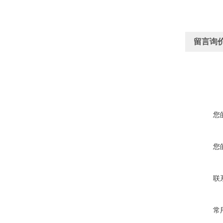
留言询
您
您
联
常