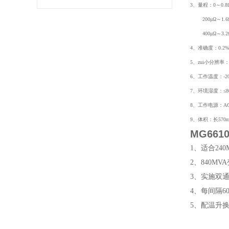
3、量程：0～0.
200μΩ～1.6
400μΩ～3.2
4、准确度：0.2%±
5、zui小分辨率：0
6、工作温度：-2
7、环境湿度：≤8
8、工作电源：AC2
9、体积：长570mm
MG66
1、适合24
2、840M
3、实施双
4、每间隔6
5、配温升