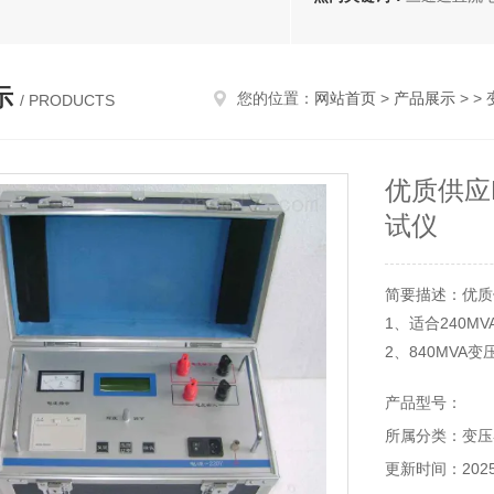
示
您的位置：
网站首页
>
产品展示
> >
/ PRODUCTS
优质供应M
试仪
简要描述：优质供
1、适合240M
2、840MV
3、实施双通道
产品型号：
4、每间隔60
所属分类：变压
5、配温升换算
更新时间：2025-