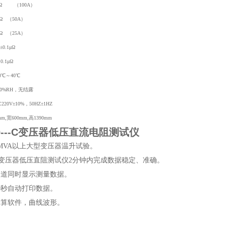
8Ω （100A）
Ω （50A）
Ω （25A）
0.1μΩ
.1μΩ
0℃～40℃
0%RH，无结露
20V±10%，50HZ±1HZ
,宽600mm,高1390mm
10---C变压器低压直流电阻测试仪
0MVA以上大型变压器温升试验。
VA变压器低压直阻测试仪2分钟内完成数据稳定、准确。
通道同时显示测量数据。
0秒自动打印数据。
换算软件，曲线波形。