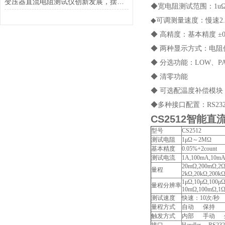
变压器直流电阻测试仪创新发展，摆脱传统
◆宽电阻测试范围：1uΩ
◆可调测量速度：慢速2.
◆ 高精度：基本精度 ±0.
◆ 两种显示方式：电阻
◆ 分选功能：LOW、PAS
◆ 清零功能
◆ 可选配温度补偿模
◆多种接口配置：RS232、R
CS2512智能
型号
CS2512
测试电阻
1μΩ～2MΩ
基本精度
0.05%+2count
测试电流
1A,100mA,10mA
20mΩ,200mΩ,2Ω
量程
2kΩ,20kΩ,200k
1μΩ,10μΩ,100μ
量程分辨率
10mΩ,100mΩ,1Ω
测试速度
快速：10次/秒 
量程方式
自动 保持
触发方式
内部 手动 