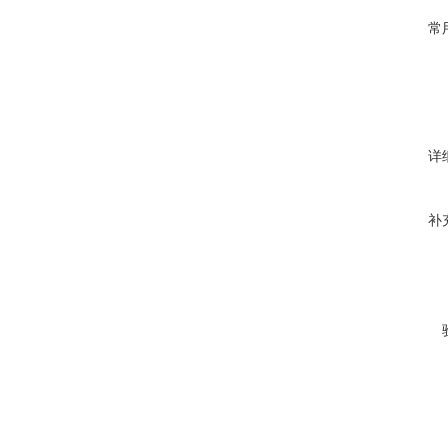
常
详
补