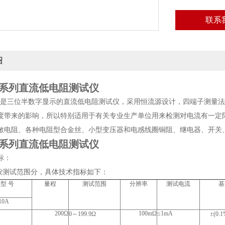
联系
绍
10系列直流低电阻测试仪
0系列是三位半数字显示的直流低电阻测试仪，采用恒流源设计，四端子测
度带来的影响，所以特别适用于有关专业生产单位用来检测对电流有一定限
敏电阻、各种电阻型合金丝、小型变压器和电感线圈铜阻、继电器、开关
10系列直流低电阻测试仪
标：
列按测试范围分，具体技术指标如下：
型 号
量程
测试范围
分辨率
测试电流
基
10A
200Ω
100mΩ
≤1mA
0～199.9Ω
±(0.