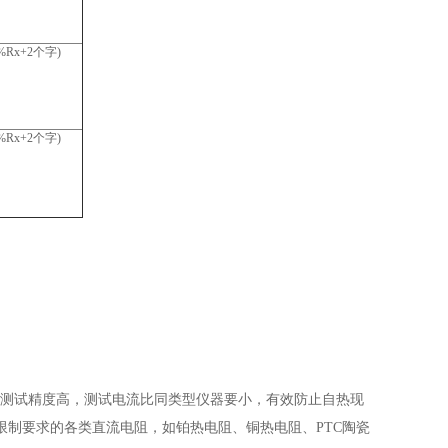
1%Rx+2个字)
1%Rx+2个字)
量法测试精度高，测试电流比同类型仪器要小，有效防止自热现
制要求的各类直流电阻，如铂热电阻、铜热电阻、PTC陶瓷