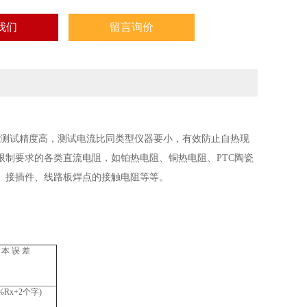
我们
留言询价
量法测试精度高，测试电流比同类型仪器要小，有效防止自热现
制要求的各类直流电阻，如铂热电阻、铜热电阻、PTC陶瓷
、接插件、线路板焊点的接触电阻等等。
 本 误 差
1%Rx+2个字)