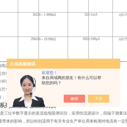
2kΩ
1Ω
≤1mA
0～1.999kΩ
±(0.
20kΩ
10Ω
≤100μA
0～19.99kΩ
±(0.
源：AC 220V±10% 50Hz。
欢迎您！
功率：≤5VA。
来自局域网的朋友！有什么可以帮
环境：25±5℃ （20～90）%RH。
助您的吗？
尺寸：250宽×70高×250深（mm）。
 ≤1.2kg。
10系列直流低电阻测试仪
0系列是三位半数字显示的直流低电阻测试仪，采用恒流源设计，四端子测
度带来的影响，所以特别适用于有关专业生产单位用来检测对电流有一定限