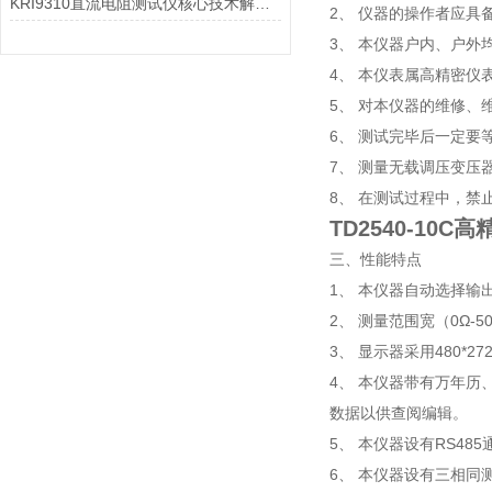
KRI9310直流电阻测试仪核心技术解析：如何实现高精度微欧级电阻测量？
2、 仪器的操作者应具
3、 本仪器户内、户
4、 本仪表属高精密仪
5、 对本仪器的维修、
6、 测试完毕后一定
7、 测量无载调压变
8、 在测试过程中，禁
TD2540-10
三、性能特点
1、 本仪器自动选择输出
2、 测量范围宽（0Ω
3、 显示器采用480*
4、 本仪器带有万年历
数据以供查阅编辑。
5、 本仪器设有RS4
6、 本仪器设有三相