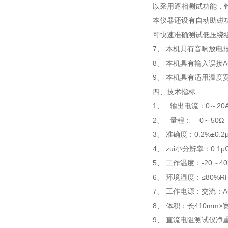
以采用逐相测试功能，
本仪器还设有自动助磁
可快速准确测试低压绕
7、 本机具有音响放电
8、 本机具有输入误接
9、 本机具有适用温
四、技术指标
1、 输出电流：0～2
2、 量程： 0～50
3、 准确度：0.2%±0.2
4、 zui小分辨率：0.1μ
5、 工作温度：-20～4
6、 环境湿度：≤80%
7、 工作电源：交流：AC2
8、 体积：长410mm×宽
9、 直流电阻测试仪净重