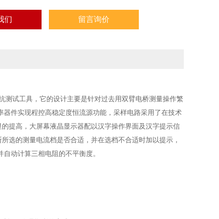
我们
留言询价
流阻抗测试工具，它的设计主要是针对过去用双臂电桥测量操作繁
率器件实现程控高稳定度恒流源功能，采样电路采用了在技术
显的提高，大屏幕液晶显示器配以汉字操作界面及汉字提示信
判断所选的测量电流档是否合适，并在选档不合适时加以提示，
并自动计算三相电阻的不平衡度。
。