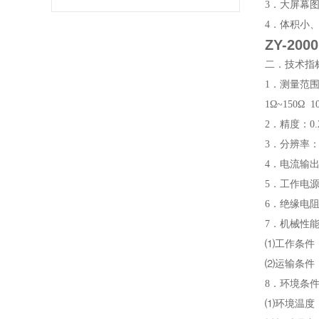
3．大屏幕
4．体积小
ZY-2
二．技术指
1．测量范围
1Ω~150Ω 
2．精度：0.
3．分辨率：0
4．电流输出范
5．工作电源：
6．绝缘电
7．机械性
⑴工作条件
⑵运输条件
8．环境条
⑴环境温度：工