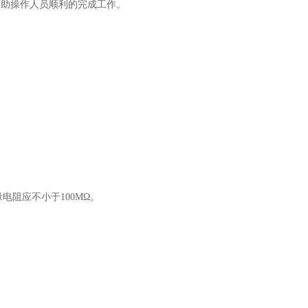
帮助操作人员顺利的完成工作。
电阻应不小于100MΩ。