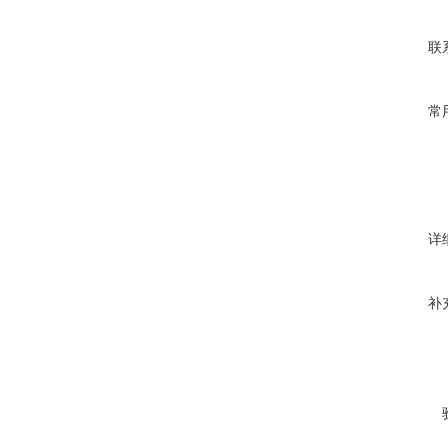
联
常
详
补