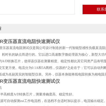
联系
绍
000R变压器直流电阻快速测试仪
00R型变压器直流电阻测试仪是我公司设计制造的新一代智能型感性负载直
、耗时长的缺点而进行的。它以进口高速数字微处理器为核心，新型大功
的A/D转换芯片，使得该仪器在测量精度、稳定性都比其它同类产品有明
交互更方便。电流分为0.1A和5A两档，仪器的*之处在于：它可以自动
器成为名副其实的智能型仪表。另外，仪器本身能将线电阻转换为相电阻
000R变压器直流电阻快速测试仪
点
位半高精度A/D转换芯片，测量准确度高、稳定性好。
流源可自动探测zui工作电流档，在选档不合适时加以提示，电流输出稳定