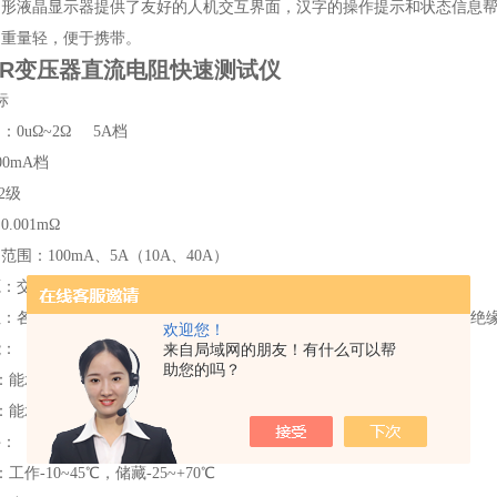
图形液晶显示器提供了友好的人机交互界面，汉字的操作提示和状态信息
、重量轻，便于携带。
000R变压器直流电阻快速测试仪
标
：0uΩ~2Ω 5A档
100mA档
2级
.001mΩ
围：100mA、5A（10A、40A）
交流220V±10%；频率50Hz
阻：各带电的导电电路分别对机壳之间用开路电压为500V的摇表测量其绝缘
欢迎您！
能：
来自局域网的朋友！有什么可以帮
助您的吗？
：能承受严酷等级为Ⅰ级的振动响应、冲击响应检验
：能承受严酷等级为Ⅰ级的振动耐久、冲击耐久及碰撞检验
件：
作-10~45℃，储藏-25~+70℃