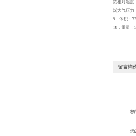
⑵相对湿度：
⑶大气压力：8
9．体积：320
10．重量：5
留言询
您
您