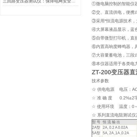
三回路变压器测试仪：保障电网安全的得力助手
①微电脑控制的智能仪
②交、直流供电，便携
③采用*恒流电源技术
④大屏幕液晶显示，蓝
⑤自带微型打印机，直
⑥内置高响度蜂鸣器，
⑦大容量蓄电池，三段
⑧本仪器适用于各类电
ZT-200变压
技术参数
☆ 供电电源 电压：AC22
☆ 准 确 度 0.2%±2
☆ 使用环境 温度：0
☆ 系列直流电阻测试
型 号
恒 流 输 出
2A型
2A, 0.2 A 0.02A
5A型
5A, 2A ,1A ,0.2A