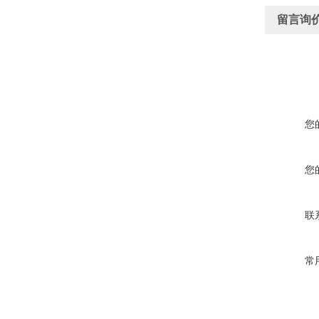
留言询
您
您
联
常