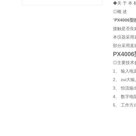
◆关 于 本 
◎概 述
“
PX400
接触是否良
本仪器采用
部分采用直
PX40
◎主要技术
1、 输入电源
2、 zui大
3、 恒流输
4、 数字电
5、 工作方