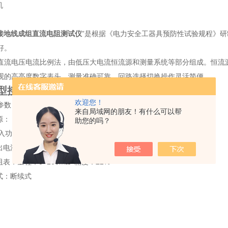
机
6型接地线成组直流电阻测试仪
”是根据《电力安全工器具预防性试验规程》
好。
直流电压电流比例法，由低压大电流恒流源和测量系统等部分组成。恒流
观的高亮度数字表头，测量准确可靠，回路选择切换操作灵活简便。
06型接地线成组直流电阻测试仪
欢迎您！
参数
来自局域网的朋友！有什么可以帮
： ～220V±10%，50Hz
助您的吗？
输入功率：200W
出电流：30A（可微调）
阻表：量程：0~200mΩ 精度：±2%
式：断续式