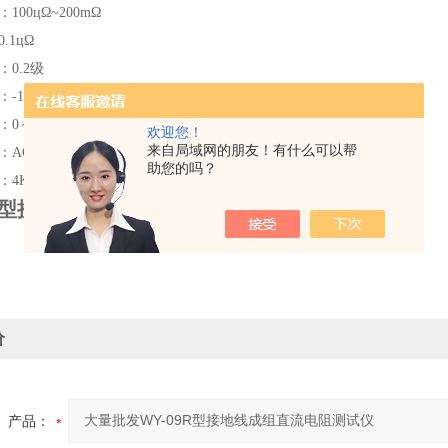
100цΩ~200mΩ
.1цΩ
：0.2级
-10℃～50℃
：0～80%
欢迎您！
来自局域网的朋友！有什么可以帮
C220V±10% 50HZ±1HZ
助您的吗？
：4Kg
9R型接地线成组直流电阻测试仪
价
产品：