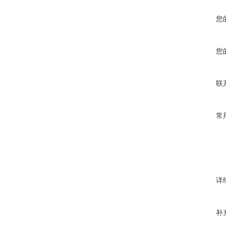
您
您
联
常
详
补