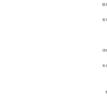
联
常
详
补