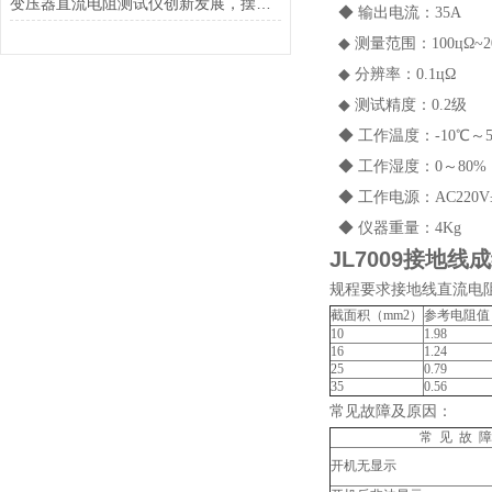
变压器直流电阻测试仪创新发展，摆脱传统
◆ 输出电流：35A
◆ 测量范围：100цΩ~2
◆ 分辨率：0.1цΩ
◆ 测试精度：0.2级
◆ 工作温度：-10℃～5
◆ 工作湿度：0～80%
◆ 工作电源：AC220V±1
◆ 仪器重量：4Kg
JL7009接地
规程要求接地线直流电
截面积（mm2）
参考电阻值
10
1.98
16
1.24
25
0.79
35
0.56
常见故障及原因：
常 见 故 障
开机无显示