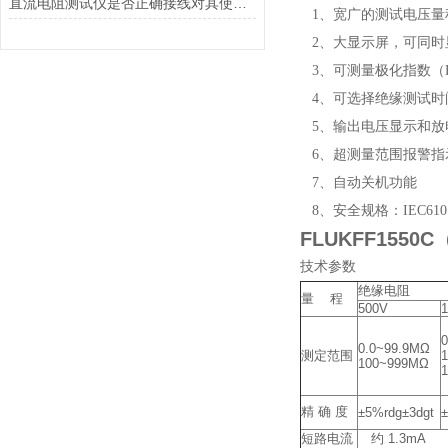
直流电阻测试仪是否正确接线对其使用效果影响也很大
1、宽广的测试电压量程：50
2、大显示屏，可同时
3、可测量极化指数（P
4、可选择绝缘测试时
5、输出电压显示和放
6、超测量范围报警指
7、自动关机功能
8、安全规格：IEC61010-1
FLUKFF155
技术参数
绝缘电阻
量 程
500V
0.0~99.9MΩ
测定范围
100~999MΩ
精 确 度
±5%rdg±3dgt
±
短路电流
约 1.3mA