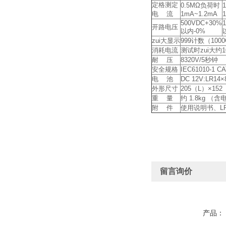
定格测定
0.5MΩ负荷时
电 流
1mA~1.2mA
500VDC+30%
开路电压
以内-0%
zui大显示
999计数（100
消耗电流
测试时zui大约1
耐 压
8320V/5秒钟
安全规格
IEC61010-1 CA
电 池
DC 12V:LR14
外形尺寸
205（L）×15
重 量
约 1.8kg （
附 件
使用说明书、LR
留言询价
产品：