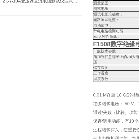
ZGY-10A变压器直流电阻测试仪注意事项
测量范围：
测试电压
测试电压准确度：
短路测试电流：
自动放电：
带电电路检测功能：
zui大容性负载：
F1508数字绝
一般技术参数
施加到任意端子上的zui大
压：
储存温度
工作温度
温度系数
0.01 MΩ 至 10 GΩ
绝缘测试电压： 50 V、10
通过/失败（比较）功
保存/调用功能，有19
远程测试探头，使重复
带电电路检测功能，如果