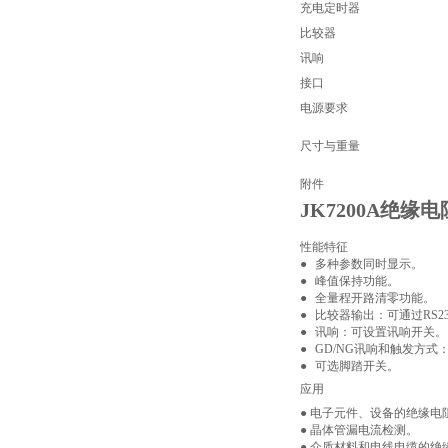
充电定时器
比较器
讯响
接口
电源要求
尺寸与重量
附件
JK7200A绝缘
性能特征
●
多种参数同时显示。
●
峰值保持功能。
●
全量程开路清零功能。
●
比较器输出：可通过RS23
●
讯响：可设置讯响开关。
●
GD/NG讯响和触发方
●
可选脚踏开关。
应用
●
电子元件、设备的绝缘电
●
晶体管漏电流检测。
●
介质材料和电线电缆的绝