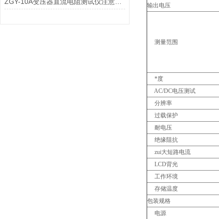
ZGY-10A变压器直流电阻测试仪注意事项
输出电压
测量范围
*度
AC/DC电压测试
分辨率
过载保护
耐电压
绝缘阻抗
zui大短路电流
LCD背光
工作环境
存储温度
包装规格
电源