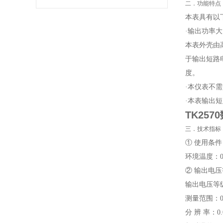
二．功能特点
本表具有以
·输出功率
本表外壳由
于输出短路
度。
·本仪表不
·本表输出
TK25
三．技术指标
① 使用条件
环境温度：0
② 输出电
输出电压等级：
测量范围：0～
分 辨 率：0.