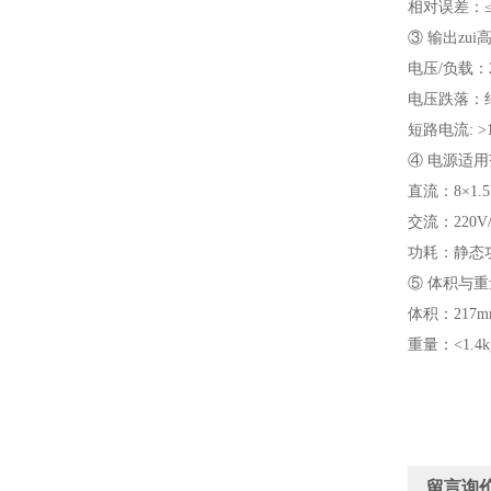
相对误差：≤±
③ 输出zu
电压/负载：25
电压跌落：约
短路电流: >1
④ 电源适
直流：8×1.
交流：220V/
功耗：静态功耗
⑤ 体积与重
体积：217mm
重量：<1.4k
留言询