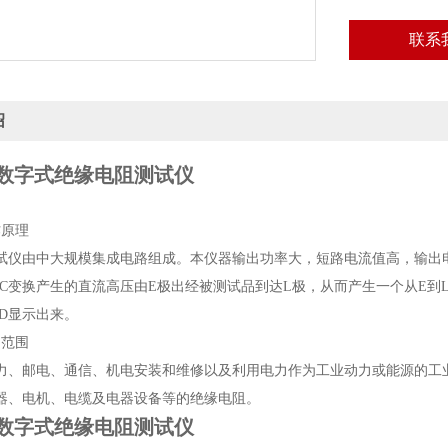
联系
绍
70数字式绝缘电阻测试仪
作原理
试仪由中大规模集成电路组成。本仪器输出功率大，短路电流值高，输出
/DC变换产生的直流高压由E极出经被测试品到达L极，从而产生一个从E到
CD显示出来。
用范围
力、邮电、通信、机电安装和维修以及利用电力作为工业动力或能源的工
器、电机、电缆及电器设备等的绝缘电阻。
70数字式绝缘电阻测试仪