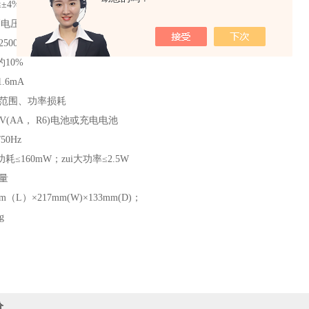
4%±1d （20M-2500M）
i高电压带载能力及短路电流
00V/20MΩ
10%
.6mA
用范围、功率损耗
5V(AA， R6)电池或充电电池
50Hz
≤160mW；zui大功率≤2.5W
量
（L）×217mm(W)×133mm(D)；
g
价