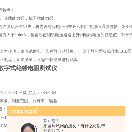
下特点：
大、带载能力强，抗干扰能力强。
高强度铝合金组成，机内设有等电位保护环和四阶有源低通滤波器，对外
电流大于1.6mA，很容易使测试电压迅速上升到输出电压的额定值。对
需人力作功，由电池供电，量程可自动转换。一目了然的面板操作和LCD
短路电流可直接测量，不需带载测量进行估算。
70数字式绝缘电阻测试仪
℃～+45℃ 相对湿度：≤85%RH
压等级、测量范围、分辨率、误差
500V，1000V，2500V，5000V
19999MΩ
欢迎您！
01MΩ，0.1MΩ，1.0MΩ，10.0MΩ
来自局域网的朋友！有什么可以帮
助您的吗？