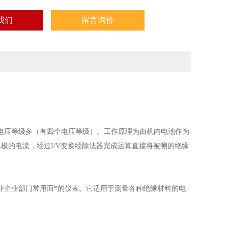
我们
留言询价
电压等级多（有四个电压等级）。工作原理为由机内电池作为
L极的电流，经过I/V变换经除法器完成运算直接将被测的绝缘
业企业部门常用而*的仪表。它适用于测量各种绝缘材料的电