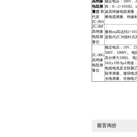
高绝缘
额定电压：100V、25
电阻测
程：0—2×1016Ω、
量仪
替
超高绝缘电阻测量
代原
烯电缆测量、绝缘
ZC-90A
ZC-90F
高绝缘
量程zui高达到2×10
电阻测
是取代ZC36指针式
量仪
额定电压：10V、25
500V、1000V。 电
ZC-90G
高分辨力100Ω。 电流
高绝缘
16A)-199.9μ
电阻测
电线电缆及交联聚
量仪
阻率测量。微弱电
光电测量、生物电
留言询价