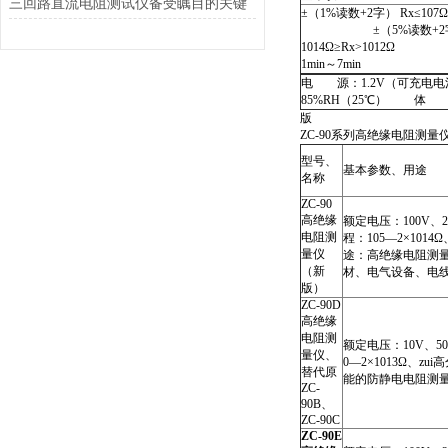
三回路直流电阻测试仪备受瞩目的关键
±（1%读数+2字） Rx≤1
±（5%读数+2字）10
1014Ω≥Rx>101
1min～7min
电 源：1.2V（可充电电
85%RH（25℃） 体 积
版
ZC-90系列高绝缘电阻测量
型号、
基本参数、用途
名称
ZC-90
高绝缘
额定电压：100V、25
电阻测
程：105—2×1014Ω
量仪
途：高绝缘电阻测
（新
材、电气设备、电
版）
ZC-90D
高绝缘
电阻测
额定电压：10V、50
量仪、
0—2×1013Ω、zu
替代原
能的防静电电阻测
ZC-
90B、
ZC-90C
ZC-90E