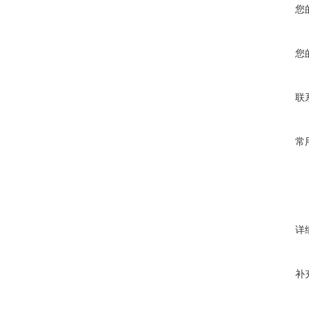
您
您
联
常
详
补