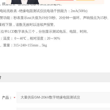
，裸露在空气的高压电极导体应加屏蔽网。
电站兆欧表 -绝缘电阻测试仪抗电场干扰能力：2mA(50Hz)
警功能：秒表显示zui大值为19分59秒。20分钟一循环。声响报点为15
量程下限，读数无效时以连续声报警。
;三位半LCD数字表头三个，分别显示测试电压、电阻、时间。
：温度： 0～40℃，相对湿度：20～90%
重量：315×240×155mm，5kg
价
产品：