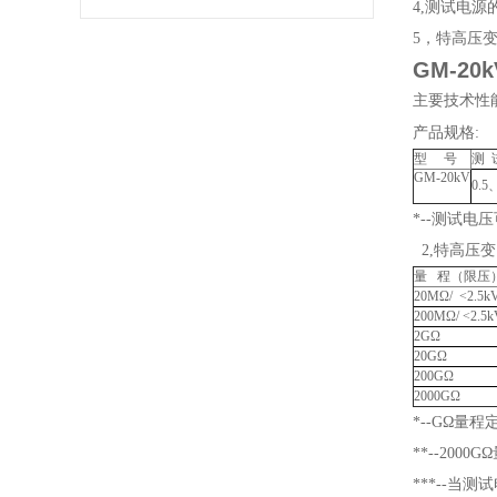
4,测试电源
5，特高压
GM-20k
主要技术性
产品规格:
型 号
测 
GM-20kV
0.5
*--测试电
2,特高压
量 程（限压
20MΩ/ <2.5k
200MΩ/ <2.5k
2GΩ
20GΩ
200GΩ
2000GΩ
*--GΩ量程
**--20
***--