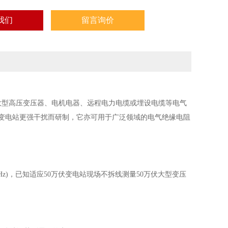
我们
留言询价
大型高压变压器、电机电器、远程电力电缆或埋设电缆等电气
高压变电站更强干扰而研制，它亦可用于广泛领域的电气绝缘电阻
Hz)，已知适应50万伏变电站现场不拆线测量50万伏大型变压