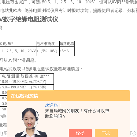
的电压范围宽广，可选择0.5、1、2.5、5、10、20kV，也可从0V附**
变电站兆欧表 -绝缘电阻测试仪具有计时报时功能，提醒使用者记录、分
V
数字绝缘电阻测试仪
能
试 电 压*
电压准确度
短路电流
、1、2.5、5、10、20kV
±（5%+10V）
>5mA
压可从0V附**滑调起。
变电站兆欧表 -绝缘电阻测试仪量程与准确度：
）
电 阻 测 量 范 围
准 确 度***
V
0.01～19.99 MΩ
±(5%+5字)
V
5.0～199.9 MΩ
±(5%+5字)
0.05～1.999 GΩ
±(5%+5字)*
0.5～19.99 GΩ
±(5%+5字)*
5.0～199.9 GΩ
±(10%+10字)*
欢迎您！
50 ～1999 GΩ
±(20%+10字)**
来自局域网的朋友！有什么可以帮
助您的吗？
定标电压为2.5kV
00GΩ量程为参考量程，用于相对湿度小于70%的干燥环境使用。
当测试电压高于8kV，绝缘电阻高于20GΩ后，裸露在空气的高压电极导体