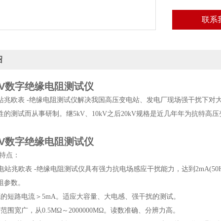
联系
绍
V
数字绝缘电阻测试仪
站兆欧表 -绝缘电阻测试仪解决我国高压变电站、发电厂现场强干扰下对
性的测试而从事研制。继5kV、10kV之后20kV规格是近几年年为抗特
V
数字绝缘电阻测试仪
特点：
电站兆欧表 -绝缘电阻测试仪具有强力抗电场感应干扰能力，达到2mA(50
阻参数。
源的短路电流＞5mA。适应大容量、大电感、强干扰的测试。
范围宽广，从0.5MΩ～2000000MΩ。读数准确、分辨力高。