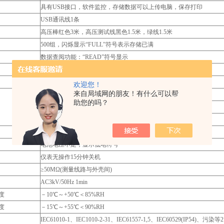
具有USB接口，软件监控，存储数据可以上传电脑，保存打印
USB通讯线1条
高压棒红色3米，高压测试线黑色1.5米，绿线1.5米
500组，闪烁显示“FULL”符号表示存储已满
数据查阅功能：“READ”符号显示
超量程溢出功能：“OL”符号显示
测量值超过报警设定值时发出报警提示
欢迎您！
来自局域网的朋友！有什么可以帮
待机: 30mA Max(背光关闭)
助您的吗？
开机开背光: 42mA Max
测量：200mA Max(背光关闭)
2720g(含电池)
电池电压不足，显示低电符号“ ”
仪表无操作15分钟关机
≥50MΩ(测量线路与外壳间)
AC3kV/50Hz 1min
度
－10℃～+50℃＜85%RH
度
－15℃～+55℃＜90%RH
IEC61010-1、IEC1010-2-31、IEC61557-1,5、IEC60529(IP54)、污染等