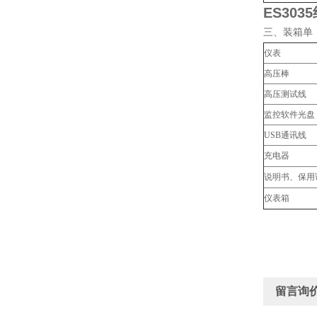
ES30
三、装箱单
仪表
高压棒
高压测试线
监控软件光盘
USB通讯线
充电器
说明书、保用
仪表箱
留言询