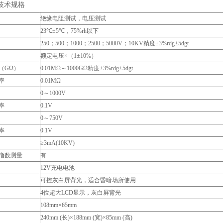
技术规格
绝缘电阻测试，电压测试
23℃±5℃，75%rh以下
250；500；1000；2500；5000V；10KV精度±3%rdg±5dgt
额定电压×（1±10%）
（GΩ）
0.01MΩ～1000GΩ精度±3%rdg±5dgt
率
0.01MΩ
0～1000V
率
0.1V
0～750V
率
0.1V
≥3mA(10KV)
指数测量
有
12V充电电池
可控灰白屏背光，适合昏暗场所使用
4位超大LCD显示，灰白屏背光
108mm×65mm
240mm (长)×188mm (宽)×85mm (高)