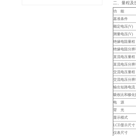
二、量程及
功 能
基准条件
额定电压(V)
测量电压(V)
绝缘电阻量程
绝缘电阻分辨
直流电压量程
直流电压分辨
交流电压量程
交流电压分辨
输出短路电流
吸收比和极化
电 源
背 光
显示模式
LCD显示尺寸
仪表尺寸