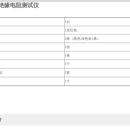
35绝缘电阻测试仪
1台
1支红色
2条（黑色,绿色各1条）
1份
1条
1个
证
1套
1个
价