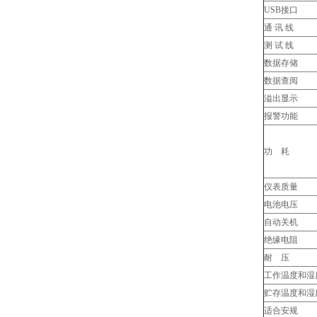
USB接口
通 讯 线
测 试 线
数据存储
数据查阅
溢出显示
报警功能
功 耗
仪表质量
电池电压
自动关机
绝缘电阻
耐 压
工作温度和湿
贮存温度和湿
适合安规