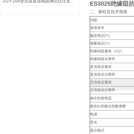
ZGY-10A变压器直流电阻测试仪注意事项
ES3025
绝缘阻
二、量程及技术规格
功能
基准条件
额定电压(V)
测量电压(V)
绝缘电阻量程（GΩ）
绝缘电阻分辨率
直流电压量程
直流电压分辨率
交流电压量程
交流电压分辨率
输出短路电流
吸收比和极化指数测量
电源
背光
显示模式