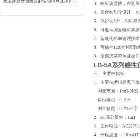
变压器变比测量仪的性能特点及操作方法
3、响应速度快，在测
4、高度智能化设计，
5、保护功能*，能可
6、可显示测量电流和
7、智能化功率管理技
8、可储存120次测量
9、全部汉字菜单及操
LB-5A系列
感性
三、主要技指标
1、主要技术指标见下表
测量范围：1mΩ-2KΩ
输出电流：0-10A
测量精度：0.2%±2字
2、zui高分辨率：1uΩ
3、工作电源：AC220V±
4、环境温度：-10∽40℃