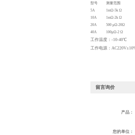
型号
测量范围
5A
1mΩ-5k Ω
10A
1mΩ-2k Ω
20A
500 µΩ-20Ω
40A
100µΩ-2 Ω
工作温度：-10-40℃
工作电源：AC220V±10%
留言询价
产品：
您的单位：