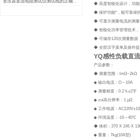
变压器直流电阻测试仪测试线的正确连接步骤
◆ 高度智能化设计，功
◆ 保护功能*，能可靠
◆ 可显示测量电流的测
◆ 智能化功率管理技术
◆ 可储存120次测量数
◆ 全部汉字菜单及操作
YQ感性负载直流
产品参数：
◆ 测量范围：ImΩ~2kΩ
◆ 输出电流：O～10A
◆ 测量精度：0.2％±2字
◆ zui高分辨率：1 μΩ
◆ 工作电源：AC220V±1
◆ 环境温度：-10～40℃
◆ 体积：370 X 245 X 
◆ 重量：7kg(10A型)