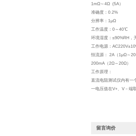
1mΩ～4Ω (5A）
准确度：0.2%
分辨率：1μΩ
工作温度：0～40℃
环境湿度：≤90%RH，
工作电源：AC220V±10
恒流源： 2A（1μΩ～20
200mA（2Ω～20Ω）
工作原理：
直流电阻测试仪内有一
一电压值在V+、V－端
留言询价