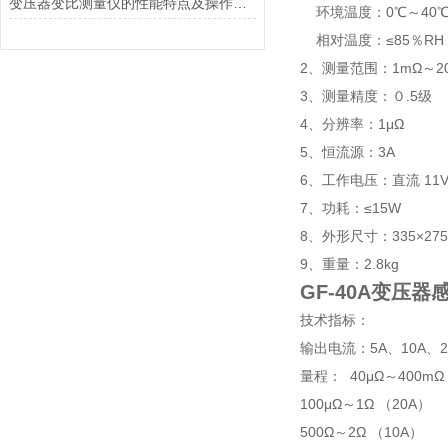
变压器变比测量仪的性能特点及操作方法
环境温度：0℃～40
相对温度：≤85％RH
2、测量范围：1mΩ～20mΩ
3、测量精度：０.5级
4、分辨率：1μΩ
5、恒流源：3A
6、工作电压：直流 11V～
7、功耗：≤15W
8、外形尺寸：335×275
9、重量：2.8kg
GF-40A
变压器
技术指标：
输出电流：5A、10A、2
量程： 40μΩ～400mΩ
100μΩ～1Ω （20A）
500Ω～2Ω （10A）