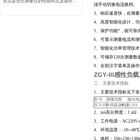
变压器变比测量仪的性能特点及操作方法
须手动切换电流换档。
3、响应速度快，在测
4、高度智能化设计，
5、保护功能*，能可
6、可显示测量电流和
7、智能化功率管理技
8、可储存120次测量
9、全部汉字菜单及操
ZGY-III感性
三、主要技术指标
1、主要技术指标见下表
型 号
测量范围
输出电
ZGY-III
0.1UΩ-20KΩ
0-10A
2、zui高分辨度：1 uΩ
3、工作电源：AC220V±
4、环境温度：-10∽40℃
5、体积：350×230×130