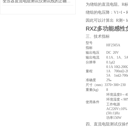
变压器直流电阻测试仪测试线的正确连接步骤
为绕组的直流电阻。R标
绕组的电压降：V1=I •
因此可以计算出 R测= I(V
RXZ
多功能感性
三、技术指标
型号
HF2505A
指标
输出电压
DC 20V
输出电流
0.1A、1A、5
分辨率
0.1μΩ
0.1A
10Ω-200
量程
1A
700mΩ-2
5A
1mΩ-70
准确度
2‰
尺寸（mm）3
370×300×230
重量(kg)
8
环境温度0～4
环境湿度＜90
使用条件
工作电源
AC220V±10%
(50±1)Hz
功率150W
四、直流电阻测试仪操