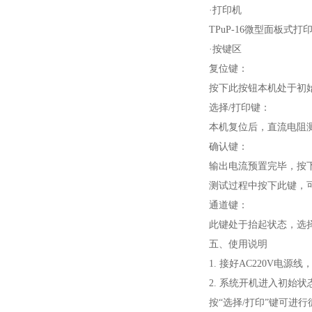
·打印机
TPuP-16微型面板式打
·按键区
复位键：
按下此按钮本机处于初
选择/打印键：
本机复位后，直流电阻
确认键：
输出电流预置完毕，按
测试过程中按下此键，
通道键：
此键处于抬起状态，选
五、使用说明
1. 接好AC220V电
2. 系统开机进入初始
按“选择/打印”键可进