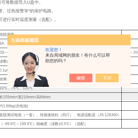
口可将数据导入U盘中。
警、过热报警等*的保护电路。
可进行实时温度测量（选配）。
电阻测量
3A
0.1A
欢迎您！
0Ω～0.1Ω
0.1Ω～2
来自局域网的朋友！有什么可以帮
助您的吗？
读数的0.2%±0.5μΩ
0.1μΩ
锂离子聚合物电池（型号：JY186X2 额定电压：11.1V 容量：4500mAh）
20℃、75℃、120℃
长155mm×宽210mm×高68mm
约1.66kg(含电池)
直阻测试电缆（一套）、转接接线柱（四只）、电源适配器（JS-126300）
（ -99.9℃～199.9℃）精确度（读数±0.5℃）（选配）