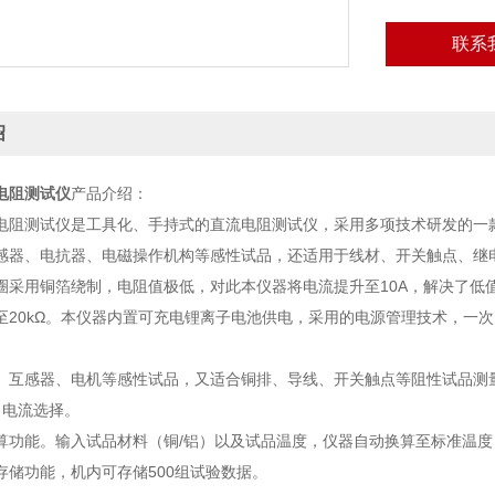
联系
绍
电阻测试仪
产品介绍：
电阻测试仪是工具化、手持式的直流电阻测试仪，采用多项技术研发的一
感器、电抗器、电磁操作机构等感性试品，还适用于线材、开关触点、继
圈采用铜箔绕制，电阻值极低，对此本仪器将电流提升至10A，解决了低
至20kΩ。本仪器内置可充电锂离子电池供电，采用的电源管理技术，一
、互感器、电机等感性试品，又适合铜排、导线、开关触点等阻性试品测
出电流选择。
算功能。输入试品材料（铜/铝）以及试品温度，仪器自动换算至标准温度（2
存储功能，机内可存储500组试验数据。