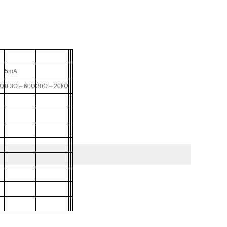
5mA
0Ω
0.3Ω～60Ω
30Ω～20kΩ