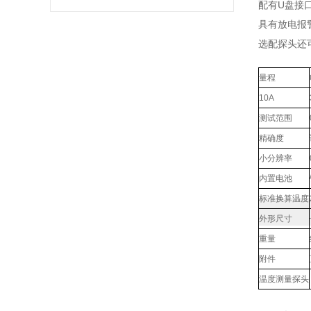
配有U盘接
具有放电报
选配探头还
量程
10A
测试范围
精确度
小分辨率
内置电池
标准换算温度
外形尺寸
重量
附件
温度测量探头