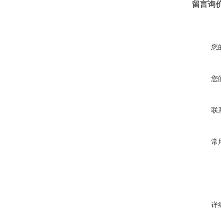
留言询
您
您
联
常
详