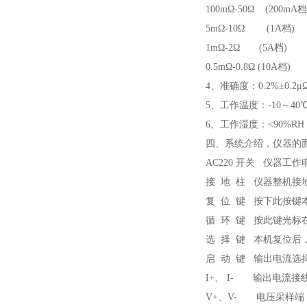
100mΩ-50Ω (200mA档
5mΩ-10Ω (1A档)
1mΩ-2Ω (5A档)
0.5mΩ-0.8Ω (10A档)
4、准确度：0.2%±0.2μ
5、工作温度：-10～40
6、工作湿度：<90%R
四、系统介绍，仪器的
AC220 开关 仪器工作
接 地 柱 仪器整机接
复 位 键 按下此按
循 环 键 按此键光标
选 择 键 本机复位后
启 动 键 输出电流
I+、 I- 输出电流接
V+、V- 电压采样端