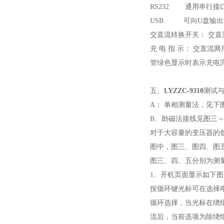
RS232 通用串行接
USB 可向U盘输出
交直流转换开关： 交
充 电 指 示： 交直
管绿色显示时表示充电
五、
LYZZC-9310
测试
A： 单相测量法，见下
B、助磁法接线见图三～五
对于大容量的变压器的
图中，图三、图四、图五分
图三、四、五分别为测量低
1、开机页面显示如下图
按循环键光标可在选择
循环选择，当光标在绕
流后，当前选项为除绕