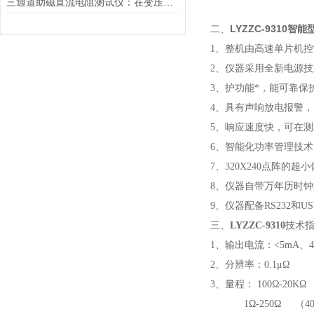
三通道助磁直流电阻测试仪：在变压器、电机等设备中的应用与价值
LYZZC-9310智
二、
1、整机由高速单片机
2、仪器采用全新电源
3、护功能*，能可靠
4、具有声响放电报警
5、响应速度快，可在
6、智能化功率管理技术
7、320X240点阵的超
8、仪器自带万年历时钟
9、仪器配备RS232和
三、
LYZZC-9310
技术
1、输出电流：<5mA、40
2、分辨率：0.1μΩ
3、量程： 100Ω-20K
1Ω-250Ω （40