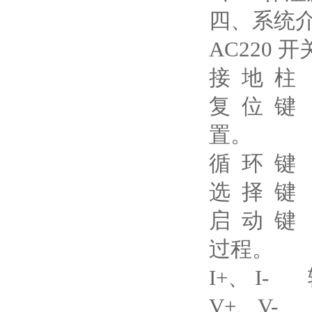
四、系统
AC220 
接 地 柱
复 位 
置。
循 环 键
选 择 键
启 动 
过程。
I+、 I
V+、V-