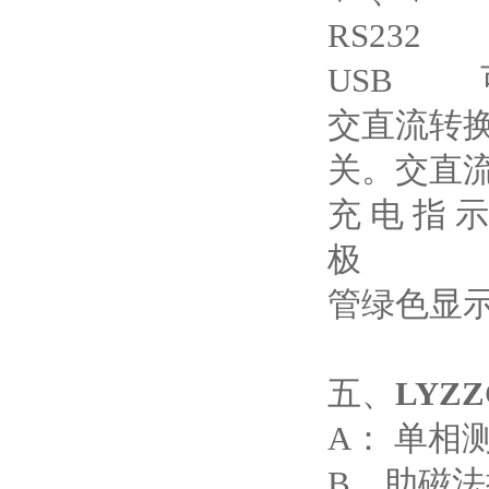
RS232
USB 
交直流转
关。交直
充 电 指
极
管绿色显
五、
LYZZ
A： 单相
B、助磁法