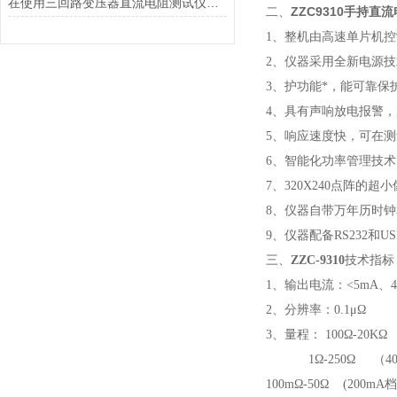
在使用三回路变压器直流电阻测试仪时怎样能减少故障的发生?
ZZC9310手持直
二、
1、整机由高速单片机
2、仪器采用全新电源
3、护功能*，能可靠
4、具有声响放电报警
5、响应速度快，可在
6、智能化功率管理技术
7、320X240点阵的超
8、仪器自带万年历时钟
9、仪器配备RS232和
三、
ZZC-9310
技术指标
1、输出电流：<5mA、40
2、分辨率：0.1μΩ
3、量程： 100Ω-20K
1Ω-250Ω （40
100mΩ-50Ω (200mA档