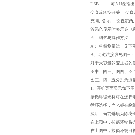
USB 可向U盘输出
交直流转换开关： 交
充 电 指 示： 交直
管绿色显示时表示充电
五、测试与操作方法
A： 单相测量法，见下
B、助磁法接线见图三～五
对于大容量的变压器的
图中，图三、图四、图五分
图三、四、五分别为测量低
1、开机页面显示如下图
按循环键光标可在选择
循环选择，当光标在绕
流后，当前选项为除绕
在上图中，按循环键将
在上图中，按循环键可