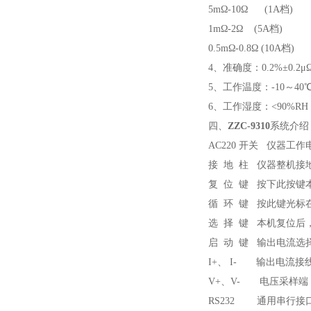
5mΩ-10Ω (1A档)
1mΩ-2Ω (5A档)
0.5mΩ-0.8Ω (10A档)
4、准确度：0.2%±0.2μ
5、工作温度：-10～40
6、工作湿度：<90%R
四、
ZZC-9310
系统介绍
AC220 开关 仪器工作
接 地 柱 仪器整机接
复 位 键 按下此按
循 环 键 按此键光标
选 择 键 本机复位后
启 动 键 输出电流
I+、 I- 输出电流接
V+、V- 电压采样端
RS232 通用串行接