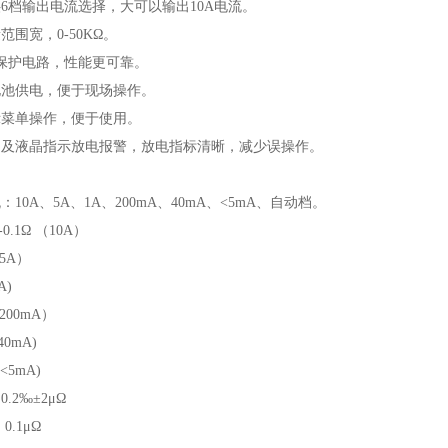
供6档输出电流选择，大可以输出10A电流。
范围宽，0-50KΩ。
的保护电路，性能更可靠。
电池供电，便于现场操作。
示菜单操作，便于使用。
响及液晶指示放电报警，放电指标清晰，减少误操作。
：10A、5A、1A、200mA、40mA、<5mA、自动档。
0.1Ω （10A）
（5A）
A)
（200mA）
(40mA)
(<5mA)
.2‰±2μΩ
0.1μΩ