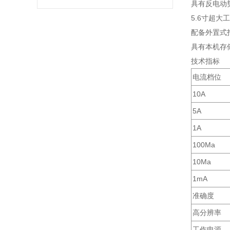
具有反电动
5.6寸超
配备外置式
具有本机存
技术指标
电流档位
10A
5A
1A
100Ma
10Ma
1mA
准确度
高分辨率
工作电源