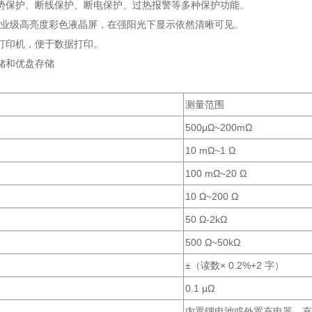
势保护、断线保护、断电保护、过热报警等多种保护功能。
大工业级高亮度彩色液晶屏，在强阳光下显示依然清晰可见。
打印机，便于数据打印。
储和优盘存储
测量范围
500μΩ~200mΩ
10 mΩ~1 Ω
100 mΩ~20 Ω
10 Ω~200 Ω
50 Ω-2kΩ
500 Ω~50kΩ
±（读数× 0.2%+2 字）
0.1 μΩ
内置锂电池或外置充电器，充电器