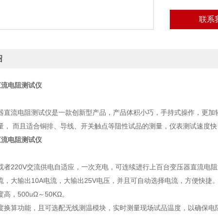
联系
绍
S直流电阻测试仪
器直流电阻测试仪是一款创新型产品，产品体积小巧，手持式操作，更加
量， 而且适合铜排、导线、开关触点等阻性试品的测量，仪表测试速度快
S直流电阻测试仪
或者220V交流供电自适应，一次充电，可连续进行上百台变压器直流电
流，大输出10A电流，大输出25V电压，并且可自动选择电流，方便快捷
高，500uΩ～50KΩ。
度换算功能，且可选配无线测温模块，实时测量现场试品温度，以确保电