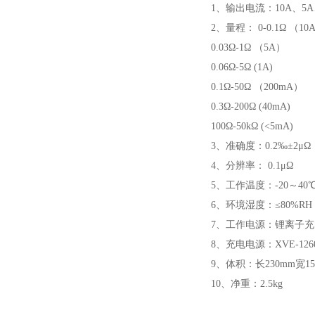
1、输出电流：10A、5A
2、量程： 0-0.1Ω （10
0.03Ω-1Ω （5A）
0.06Ω-5Ω (1A)
0.1Ω-50Ω （200mA）
0.3Ω-200Ω (40mA)
100Ω-50kΩ (<5mA)
3、准确度：0.2‰±2μΩ
4、分辨率： 0.1μΩ
5、工作温度：-20～40
6、环境湿度：≤80%R
7、工作电源：锂离子
8、充电电源：XVE-126050
9、体积：长230mm宽15
10、净重：2.5kg