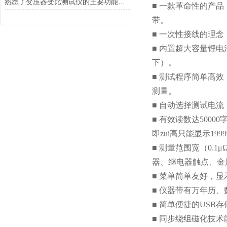
熟悉了变压器变比测试仪的主要功能，才能更好地使用它
■ 一款革命性的产
带。
■ 一次性接线的理
■ 内置超大容量锂电
下）。
■ 测试程序简单高
测量。
■ 自动选择测试电流，
■ 有效读数达50000
即zui高只能显示1999
■ 测量范围宽（0.
器、继电器触点、金
■ 菜单简单友好，
■ 仪器带有万年历、
■ 简单便捷的US
■ 同步绕组磁化技