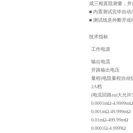
成三相直阻测量，并
■ 内置测试完毕自
■ 测试线意外断开
技术指标
工作电源
输出电流
开路输出电压
量程(电阻量程自动
2A档
(电流回路zui大允许5.
0.0001mΩ-4.9999m
0.001mΩ-49.999mΩ
0.01mΩ-499.99mΩ
0.0001Ω-4.9999Ω