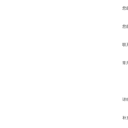
您
您
联
常
详
补