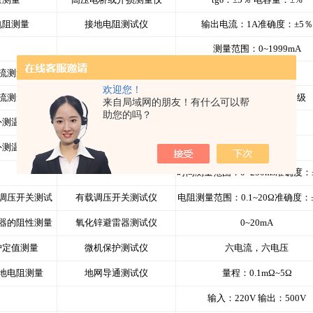
电阻测量
接地电阻测试仪
输出电流：1A准确度：±5％
测量范围：0~1999mA
流测量
直流微安表
分辨率：1mA
欢迎您！
流测量
自动或遥控换挡直流微安表
0~2000µA准确度：0.5级
来自局域网的朋友！有什么可以帮
助您的吗？
外测温
红外热像仪
灵敏度：0.1℃
外测温
点温计
准确度：1％
时间测量范围：0~250ms准确度：±
调压开关测试
有载调压开关测试仪
电阻测量范围：0.1~20Ω准确度：±
器的阻性测量
氧化锌避雷器测试仪
0~20mA
护定值测量
微机保护测试仪
六电流，六电压
地电阻测量
地网导通测试仪
量程：0.1mΩ~5Ω
输入：220V 输出：500V