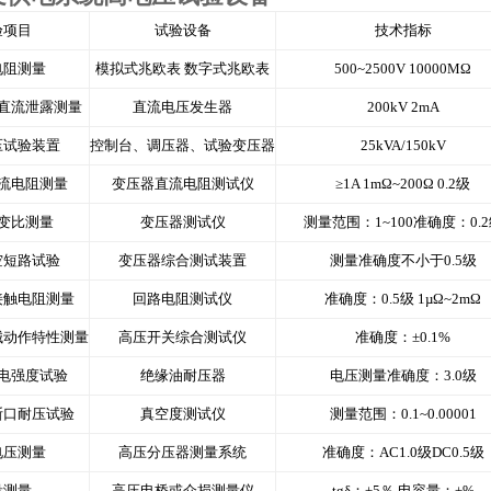
验项目
试验设备
技术指标
电阻测量
模拟式兆欧表 数字式兆欧表
500~2500V 10000MΩ
直流泄露测量
直流电压发生器
200kV 2mA
压试验装置
控制台、调压器、试验变压器
25kVA/150kV
流电阻测量
变压器直流电阻测试仪
≥1A 1mΩ~200Ω 0.2级
变比测量
变压器测试仪
测量范围：1~100准确度：0.
空短路试验
变压器综合测试装置
测量准确度不小于0.5级
接触电阻测量
回路电阻测试仪
准确度：0.5级 1µΩ~2mΩ
械动作特性测量
高压开关综合测试仪
准确度：±0.1%
电强度试验
绝缘油耐压器
电压测量准确度：3.0级
断口耐压试验
真空度测试仪
测量范围：0.1~0.00001
电压测量
高压分压器测量系统
准确度：AC1.0级DC0.5级
量测量
高压电桥或介损测量仪
tgδ：±5％ 电容量：±%