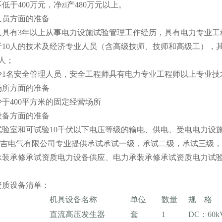
低于400万元，净zi产480万元以上。
人员方面的准备
人具有3年以上从事电力设施试验管理工作经历，具有电力专业工
于10人的技术及经济专业人员（含高级技师、技师和高级工），
人；
少1名安全管理人员，安全工程师具有电力专业工程师以上专业技
场所方面的准备
于400平方米的固定经营场所
设备方面的准备
试验室和可试验10千伏以下电压等级的输电、供电、受电电力设
电气有限公司专业提供承试承试一级，承试二级，承试三级，
承装承修承试资质电力设备供应、电力承装承修承试资质电力试
资质设备清单：
机具设备名称
单位
数量
规 格
直流高压发生器
套
1
DC：60k