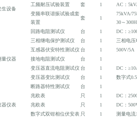
工频耐压试验装置
套
1
AC：5kV
发生设备
变频串联谐振试验成套
75kVA/7
套
1
装置
30～300
回路电阻测试仪
台
1
DC：≥10
三相继电保护测试仪
台
1
三相电压
互感器伏安特性测试仪
台
1
500V/5A
测量仪器
接地电阻测试仪
台
1
变压器直流电阻测试仪
台
1
DC：≥10
变压器变比测试仪
台
1
数字式0.
断路器特性测试仪
台
1
兆欧表
只
1
DC：250
仪器仪表
兆欧表
只
1
DC：500
数字式双钳相位伏安表
只
1
测量电流1