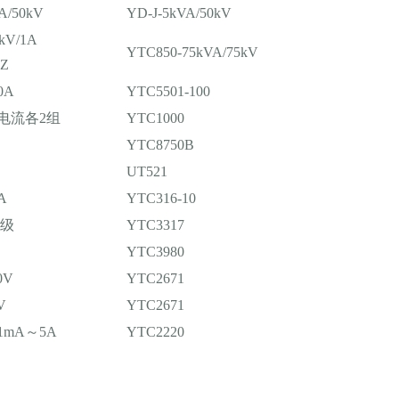
A/50kV
YD-J-5kVA/50kV
5kV/1A
YTC850-75kVA/75kV
HZ
0A
YTC5501-100
电流各2组
YTC1000
YTC8750B
UT521
A
YTC316-10
5级
YTC3317
YTC3980
0V
YTC2671
V
YTC2671
mA～5A
YTC2220