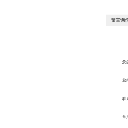
留言询
您
您
联
常