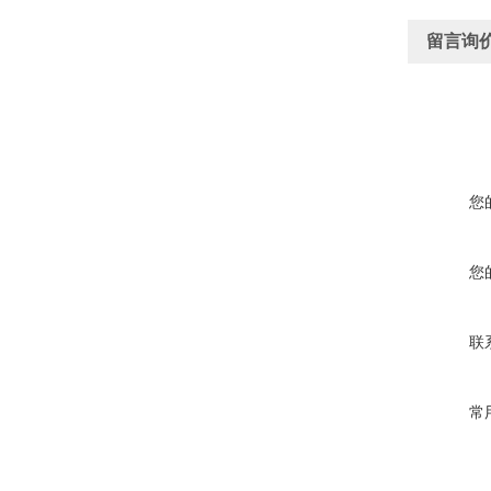
留言询
您
您
联
常