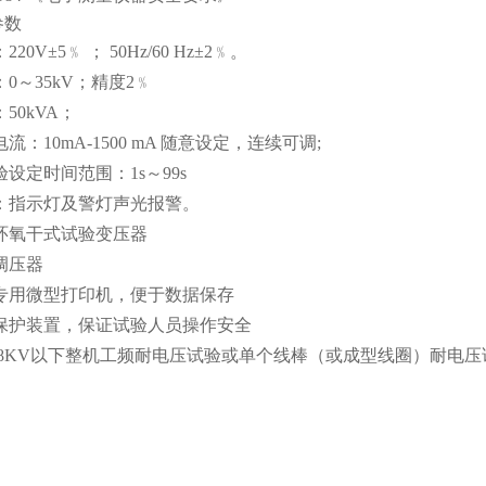
参数
20V±5﹪ ； 50Hz/60 Hz±2﹪。
0～35kV；精度2﹪
50kVA；
流：10mA-1500 mA 随意设定，连续可调;
设定时间范围：1s～99s
：指示灯及警灯声光报警。
环氧干式试验变压器
调压器
专用微型打印机，便于数据保存
保护装置，保证试验人员操作安全
3.8KV以下整机工频耐电压试验或单个线棒（或成型线圈）耐电压