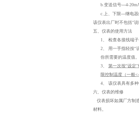
—
b.
变送信号
4-20m
—
c.
上、下限
继电器
该仪表出厂时不包括“
五、
仪表的使用方法
1、
检查各接线端子
2、
用一手指轻按“
你所需要的温度值
3、
第一次按“设定
限控制温度（一般
<
4、
该仪表具有多种
六、
仪表的维修
仪表损坏如属厂方制造
材料。