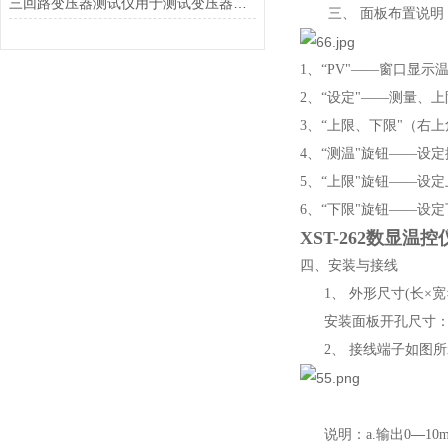
三回路变压器测试仪用于测试变压器的仪器
三、
面板布置说明
1
、“
PV
"——窗口显示
2
、“设定"——测量、上
3
、“上限、下限"（右
4
、“测温"旋钮——设
5
、“上限"旋钮——设
6
、“下限"旋钮——设
XST-262数显温控
四、
安装与接线
1、
外形尺寸
(
长
×
宽
安装面板开孔尺寸
2、
接线端子如图所
—
说明：
a.
输出
0
10