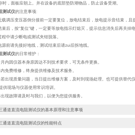
，面板应朝上。并在设备的底部垫防潮物品，防止设备受潮。
阻测试仪
的注意事项:
载调压变压器倒分接前一定要复位，放电结束后，放电提示音结束，且
束后，按“复位”键，一定要等放电指示灯熄灭，提示信息消失后再关掉
程中请少断电或测试夹钳脱落。
源前请先接好地线，测试结束后请zui后拆地线。
阻测试仪
的日常维护：
内因仪器本身原因达不到技术要求，可无条件更换。
免费维修，终身提供维修及技术服务。
出现质量问题，当日提出维修方案，及时到现场处理。也可提供替代仪
提供现场与仪器使用常识培训。
现故障请及时与我们，以便为您提供服务。
三通道直流电阻测试仪的基本原理和注意事项
三通道直流电阻测试仪的性能特点