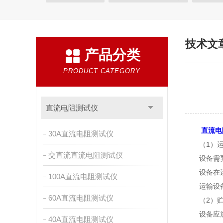
三回路直流电阻测试仪
三回路变压器直流电阻测试
三回路变压器测试仪
KRI9310直流电阻测试仪
技术文
产品分类
三通道助磁直流电阻测试仪
手持式直流电阻测试仪
直流电机片间电阻测试仪
感性负载直流电阻测试仪
PRODUCT CATEGORY
变压器变比组别测试仪
变压器变比测试仪
变压
全自动变压器变比测试仪
变压器变比组别测量仪
直流电阻测试仪
变压器变比全自动测量仪
全自动变比测试仪
自
直流电
30A直流电阻测试仪
自动变比组别测试仪
自动变比测试仪
变压器变
（1）运
交直流直流电阻测试仪
设备需要运
便携式高压测试仪
变比组别测试仪
绝缘电阻测
设备在运输
100A直流电阻测试仪
无纺布熔喷布静电发生器
数显相序表
AGV刷板
运输设备
60A直流电阻测试仪
（2）贮
设备应放置
40A直流电阻测试仪