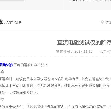
仪
三通道变压器直流电阻测试仪
手持式三相直流电阻测试仪
章
您
/ ARTICLE
直流电阻快速测试仪
全自动变比组别测试仪
直流电阻测试仪的贮
器变比全自动测试仪
发布时间： 2017-11-15 点击次数
变压器变比测量仪
动变压器变比测试仪
阻测试仪
正确的运输贮存方法：
比自动测试仪
变比综合测试仪
输
输时，建议使用本公司仪器包装木箱和减震物品，以免在运输途中造成
试仪
承装修试
途中不使用木箱时，不允许堆码排放。使用本公司仪器包装箱时允许zu
刷块
故障专用变压器
途中，仪器面板应朝上。
存
在干燥无尘、通风无腐蚀性气体的室内。在没有木箱包装的情况下，