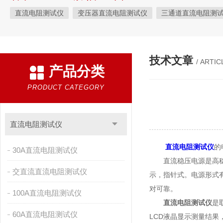
直流电阻测试仪
变压器直流电阻测试仪
三通道直流电阻测
三回路直流电阻测试仪
三回路变压器直流电阻测试仪
三通
三回路变压器测试仪
KRI9310直流电阻测试仪
手持式三相
技术文章
/ ARTIC
产品分类
三通道助磁直流电阻测试仪
手持式直流电阻测试仪
直流电
直流电机片间电阻测试仪
感性负载直流电阻测试仪
全自动
PRODUCT CATEGORY
变压器变比组别测试仪
变压器变比测试仪
变压器变比全自
全自动变压器变比测试仪
变压器变比组别测量仪
变压器变
直流电阻测试仪
变压器变比全自动测量仪
全自动变比测试仪
自动变压器变
直流电阻测试仪
的
30A直流电阻测试仪
自动变比组别测试仪
自动变比测试仪
变压器变比自动测试
直流稳压电源是高稳定
交直流直流电阻测试仪
示，指针式。电源形式
便携式高压测试仪
变比组别测试仪
绝缘电阻测试仪
承
对可靠。
100A直流电阻测试仪
无纺布熔喷布静电发生器
数显相序表
AGV刷板刷块
故
直流电阻测试仪
是
60A直流电阻测试仪
LCD液晶显示测量结果