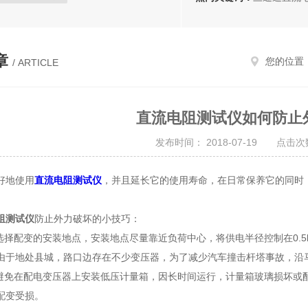
仪
三通道变压器直流电阻测试仪
手持式三相直流电阻测试仪
章
您的位置
/ ARTICLE
直流电阻快速测试仪
全自动变比组别测试仪
直流电阻测试仪如何防止
器变比全自动测试仪
发布时间： 2018-07-19 点击次数
变压器变比测量仪
动变压器变比测试仪
地使用
直流电阻测试仪
，并且延长它的使用寿命，在日常保养它的同时
比自动测试仪
变比综合测试仪
阻测试仪
防止外力破坏的小技巧：
试仪
承装修试
择配变的安装地点，安装地点尽量靠近负荷中心，将供电半径控制在0.5
刷块
故障专用变压器
由于地处县城，路口边存在不少变压器，为了减少汽车撞击杆塔事故，沿
免在配电变压器上安装低压计量箱，因长时间运行，计量箱玻璃损坏或
配变受损。