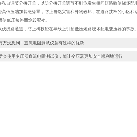
私自调节分接开关，以防分接开关调节不到位发生相间短路致使烧坏配
高低压端加装绝缘罩，防止自然灾害和外物破坏，在道路狭窄的小区和
西使低压短路而烧毁配变。
伐线路通道，防止树枝碰在导线上引起低压短路烧坏配电变压器的事故
万万没想到！直流电阻测试仪竟有这样的优势
学会使用变压器直流电阻测试仪，能让变压器更加安全顺利地运行