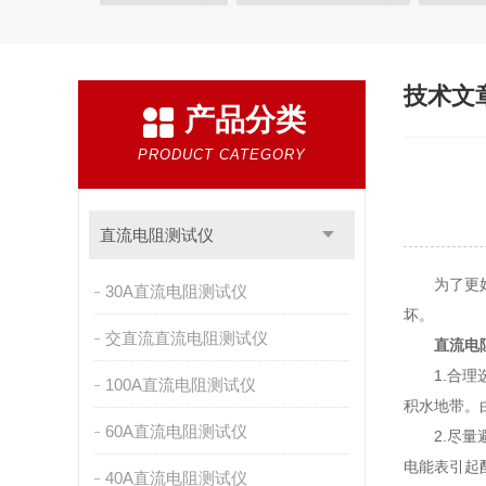
三回路直流电阻测试仪
三回路变压器直流电阻测试
三回路变压器测试仪
KRI9310直流电阻测试仪
技术文
产品分类
三通道助磁直流电阻测试仪
手持式直流电阻测试仪
直流电机片间电阻测试仪
感性负载直流电阻测试仪
PRODUCT CATEGORY
变压器变比组别测试仪
变压器变比测试仪
变压
全自动变压器变比测试仪
变压器变比组别测量仪
直流电阻测试仪
变压器变比全自动测量仪
全自动变比测试仪
自
为了更好
30A直流电阻测试仪
自动变比组别测试仪
自动变比测试仪
变压器变
坏。
交直流直流电阻测试仪
直流电
便携式高压测试仪
变比组别测试仪
绝缘电阻测
1.合理选
100A直流电阻测试仪
无纺布熔喷布静电发生器
数显相序表
AGV刷板
积水地带。
60A直流电阻测试仪
2.尽量避
电能表引起
40A直流电阻测试仪