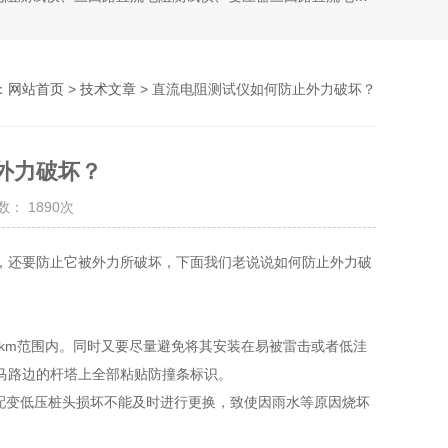
：
网站首页
>
技术文章
> 直流电阻测试仪如何防止外力破坏？
外力破坏？
： 1890次
，还要防止它被外力所破坏，下面我们老说说如何防止外力破
km范围内。同时又要尽量避免将其安装在易被雷击或者低洼
马路边的杆塔上全部粘贴防撞条标识。
配变低压桩头损坏不能及时进行更换，致使因雨水等原因烧坏