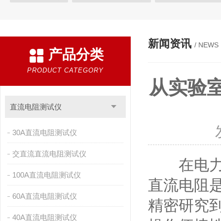
三回路直流电阻测试仪
三回路变压器直流电阻测试仪
三通
三回路变压器测试仪
KRI9310直流电阻测试仪
手持式三相
新闻资讯
/ NEWS
产品分类
三通道助磁直流电阻测试仪
手持式直流电阻测试仪
直流电
直流电机片间电阻测试仪
感性负载直流电阻测试仪
全自动
PRODUCT CATEGORY
从实验室
变压器变比组别测试仪
变压器变比测试仪
变压器变比全自
全自动变压器变比测试仪
变压器变比组别测量仪
变压器变
直流电阻测试仪
变压器变比全自动测量仪
全自动变比测试仪
自动变压器变
30A直流电阻测试仪
自动变比组别测试仪
自动变比测试仪
变压器变比自动测试
交直流直流电阻测试仪
在电力系
便携式高压测试仪
变比组别测试仪
绝缘电阻测试仪
承
100A直流电阻测试仪
无纺布熔喷布静电发生器
数显相序表
AGV刷板刷块
故
直流电阻
60A直流电阻测试仪
精密研究到
40A直流电阻测试仪