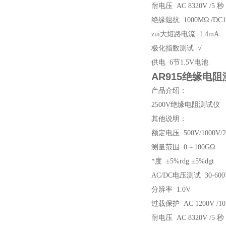
耐电压 AC 8320V /5 秒
绝缘阻抗 1000MΩ /DC1
zui大短路电流 1.4mA
极化指数测试 √
供电 6节1.5V电池
AR915绝缘电
产品介绍：
2500V绝缘电阻测试仪
其他说明：
额定电压 500V/1000V/2
测量范围 0～100GΩ
*度 ±5%rdg ±5%dgt
AC/DC电压测试 30-600
分辨率 1.0V
过载保护 AC 1200V /10
耐电压 AC 8320V /5 秒