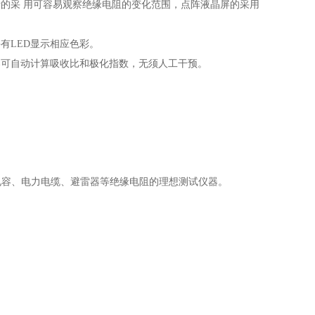
针的采
用可容易观察绝缘电阻的变化范围，点阵液晶屏的采用
有LED
显示相应色彩。
器可自
动计算吸收比和极化指数，无须人工干预。
电容、
电力电缆、避雷器等绝缘电阻的理想测试仪器。