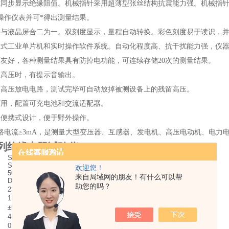
式同步显示绝缘阻值。机械指针采用超薄型张丝结构抗震能力强。机械指
操作仪表并可*得
出测量结果。
头与液晶屏合二为一。双刻度显示，量程自动转换。彩色刻度易于读识，并
入式工业单片机和实时操作软件系统。自动化程度高、抗干扰能力强，仪
面友好，各种测量结果具有防掉电功能，可连续存储20次的测量结果。
生高压时，有提示音输出。
留高压放电电路，测试完毕可自动放掉被测设备上的残留高压。
两用，配置可充电池和交流适配器。
用便携式设计，便于野外操作。
短路电流≥3mA，是测量大型变压器、互感器、发电机、高压电动机、电力
列绝缘电阻试验仪
SZZT2010
SZZT2020
SZZT2000
欢迎您！
500V
1000V
2500V
5000V
来自局域网的朋友！有什么可以帮
DC
DC
DC
DC
助您的吗？
23℃±5℃
1MΩ～20GΩ
2MΩ～40GΩ
5MΩ～100GΩ
10MΩ～200GΩ
±5％
±5％
±5％
±5％
4MΩ～20GΩ
8MΩ～40GΩ
20MΩ～100GΩ
40MΩ～200GΩ
0～+10％
0～+10％
0～+10％
0～+10％