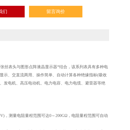
我们
留言询价
张丝表头与图形点阵液晶显示器*结合，该系列表具有多种电
数字同步显示、交直流两用、操作简单、自动计算各种绝缘指标(吸收
器、发电机、高压电动机、电力电容、电力电缆、避雷器等绝
0V)，测
量电阻量程范围可达0～200GΩ，电阻量程范围可自动