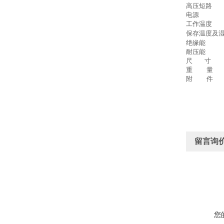
高压短路
电源
工作温度
保存温度及
绝缘能
耐压能
尺 寸
重 量
附 件
留言询
您