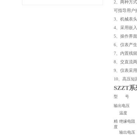
2、两种方
可指导用户
3、机械表
4、采用嵌
5、操作界
6、仪表产
7、内置残
8、交直流
9、仪表采
10、高压
SZZT
系
型 号
输出电压
温度
精
绝缘电阻
度
输出电压