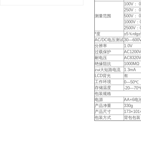
100V： 0
250V： 0
测量范围
500V： 0
1000V：
2500V：
*度
±5％rdg±
AC/DC电压测试
30—600
分辨率
1.0V
过载保护
AC1200
耐电压
AC8320
绝缘阻抗
1000MΩ
zui大短路电流
1.3mA
LCD背光
有
工作环境
0—50℃
存储温度
-20—70
包装规格
电源
AA×6电
产品净重
330g
产品尺寸
173×10
包装方式
背包包装