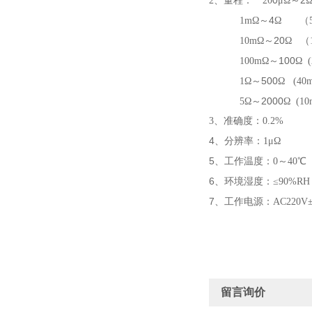
0
2
2、
量程：
20
μΩ
～
4
1m
Ω
～
Ω （5
20
10m
Ω
～
Ω （
100
100m
Ω
～
Ω (
500
1
Ω
～
Ω (40
2000
5
Ω
～
Ω (1
3、
准确度：0.2%
4、
分辨率：1μΩ
5、
工作温度：0～40℃
6、
环境湿度：≤90%R
7、
工作电源：AC220V±
留言询价