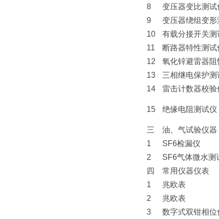
8
变压器变比测试
9
变压器绕组变形
10
有载分接开关测
11
断路器特性测试
12
氧化锌避雷器阻
13
三相继电保护测
14
雷击计数器校验
15
绝缘电阻测试仪
三
油、气试验仪器
1
SF6
检漏仪
2
SF6
气体微水测
四
常用仪器仪表
1
兆欧表
2
兆欧表
3
数字式双钳相位