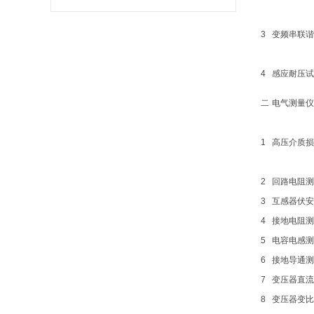
3
变频串联谐
4
感应耐压试
二
电气测量仪
1
高压介质损
2
回路电阻测
3
互感器伏安
4
接地电阻测
5
电容电感测
6
接地导通测
7
变压器直流
8
变压器变比