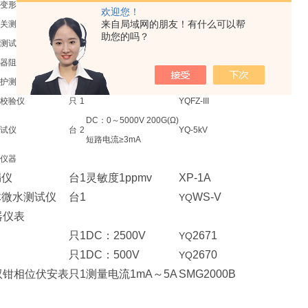
变形测试仪
台
1
频响法
YQBX-H
欢迎您！
来自局域网的朋友！有什么可以帮
关测试仪
台
1
I≧1A
YQBYC-3000
助您的吗？
测试仪
台
2
YQGK-III
器阻性电流测试仪
台
1
YQYB-3H
护测试仪
台
2
三相电压电流各2组
YQ-1200
校验仪
只
1
YQFZ-III
DC：0～5000V 200G(Ω)
试仪
台
2
YQ-5kV
短路电流≥3mA
仪器
漏仪
台
1
灵敏度1ppmv
XP-1A
体微水测试仪
台
1
WS-V
YQ
器仪表
只
1
DC：2500V
2671
YQ
只
1
DC：500V
2670
YQ
双钳相位伏安表
只
1
测量电流1mA～5A
SMG2000B