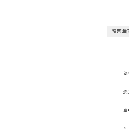
留言询
您
您
联
常