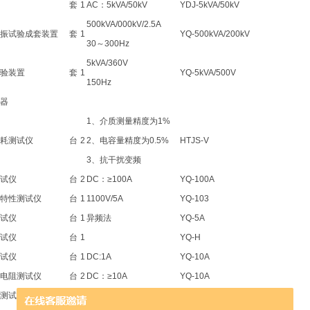
套
1
AC：5kVA/50kV
YDJ-5kVA/50kV
500kVA/000kV/2.5A
振试验成套装置
套
1
YQ-500kVA/200kV
30～300Hz
5kVA/360V
验装置
套
1
YQ-5kVA/500V
150Hz
器
1、介质测量精度为1%
耗测试仪
台
2
2、电容量精度为0.5%
HTJS-V
3、抗干扰变频
试仪
台
2
DC：≥100A
YQ-100A
特性测试仪
台
1
1100V/5A
YQ-103
试仪
台
1
异频法
YQ-5A
试仪
台
1
YQ-H
试仪
台
1
DC:1A
YQ-10A
电阻测试仪
台
2
DC：≥10A
YQ-10A
测试仪
台
1
数字式0.5级
YQ-H