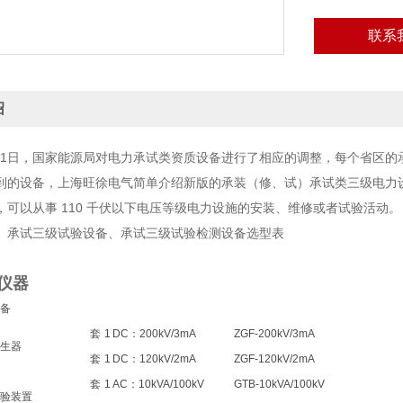
联系
绍
12月1日，国家能源局对电力承试类资质设备进行了相应的调整，每个省区
到的设备，上海旺徐电气简单介绍新版的承装（修、试）承试类三级电力
，可以从事 110 千伏以下电压等级电力设施的安装、维修或者试验活动。
、承试三级试验设备、承试三级试验检测设备选型表
仪器
备
套
1
DC：200kV/3mA
ZGF-200kV/3mA
生器
套
1
DC：120kV/2mA
ZGF-120kV/2mA
套
1
AC：10kVA/100kV
GTB-10kVA/100kV
验装置