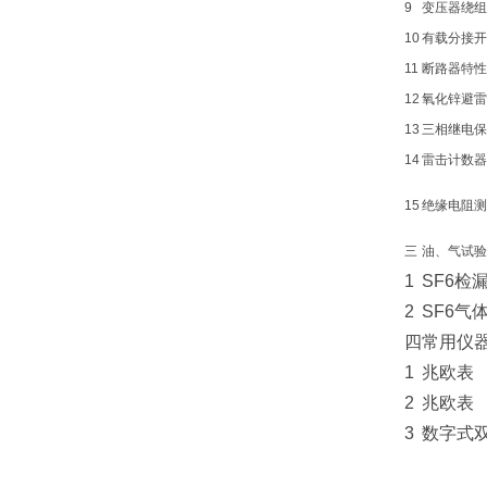
9
变压器绕组
10
有载分接开
11
断路器特性
12
氧化锌避雷
13
三相继电保
14
雷击计数器
15
绝缘电阻测
三
油、气试验
1
SF6检
2
SF6气
四
常用仪
1
兆欧表
2
兆欧表
3
数字式