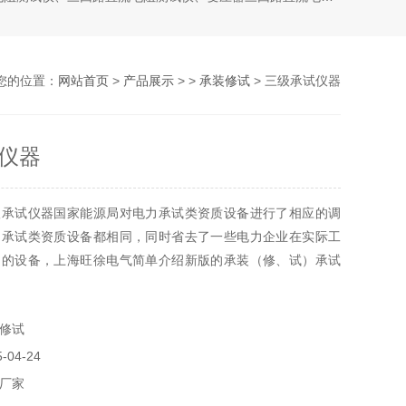
您的位置：
网站首页
>
产品展示
> >
承装修试
> 三级承试仪器
仪器
级承试仪器国家能源局对电力承试类资质设备进行了相应的调
的承试类资质设备都相同，同时省去了一些电力企业在实际工
到的设备，上海旺徐电气简单介绍新版的承装（修、试）承试
许可证所需施工机具设
修试
04-24
厂家