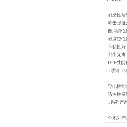
耐磨性居
冲击强度
自润滑性
耐腐蚀性
不粘性好
卫生无毒，
UPE性
T2紫铜
导电性能
防蚀性及
T系列产
全系列产