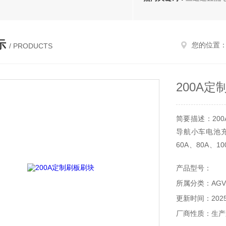
示
您的位置
/ PRODUCTS
200A
简要描述：20
导航小车电池充
60A、80A、
池、铅酸电池、
产品型号：
航运输车在线
所属分类：AG
国防、石化、冶
更新时间：2025-
厂商性质：生产