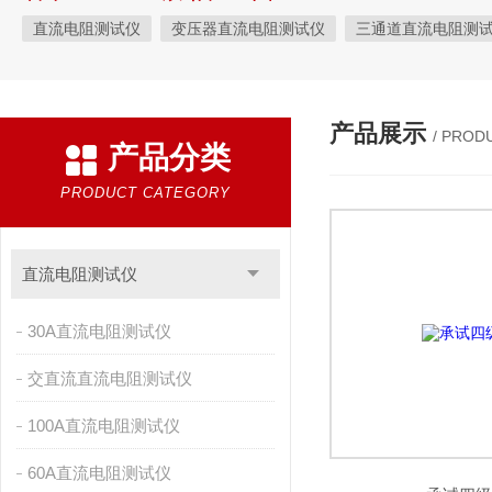
直流电阻测试仪
变压器直流电阻测试仪
三通道直流电阻测
三回路直流电阻测试仪
三回路变压器直流电阻测试仪
三通
三回路变压器测试仪
KRI9310直流电阻测试仪
手持式三相
产品展示
/ PROD
产品分类
三通道助磁直流电阻测试仪
手持式直流电阻测试仪
直流电
直流电机片间电阻测试仪
感性负载直流电阻测试仪
全自动
PRODUCT CATEGORY
变压器变比组别测试仪
变压器变比测试仪
变压器变比全自
全自动变压器变比测试仪
变压器变比组别测量仪
变压器变
直流电阻测试仪
变压器变比全自动测量仪
全自动变比测试仪
自动变压器变
30A直流电阻测试仪
自动变比组别测试仪
自动变比测试仪
变压器变比自动测试
交直流直流电阻测试仪
便携式高压测试仪
变比组别测试仪
绝缘电阻测试仪
承
100A直流电阻测试仪
无纺布熔喷布静电发生器
数显相序表
AGV刷板刷块
故
60A直流电阻测试仪